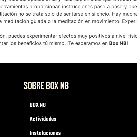
 herramientas proporcionan instrucciones paso a paso y pu
ditación no se trata solo de sentarse en silencio. Hay much
la meditación guiada o la meditación en movimiento. Experi
ción, puedes experimentar efectos muy positivos a nivel fí
tar los beneficios tú mismo. ¡Te esperamos en
Box N8
!
SOBRE BOX N8
BOX N8
Actividades
Instalaciones