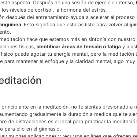
 este aspecto. Después de una sesión de ejercicio intenso,
 los niveles de cortisol, la hormona del estrés.
ón después del entrenamiento ayuda a acelerar el proceso 
sanguínea
. Esto significa que estarás listo para volver al
gim
ento.
 meditación hace que estemos más en sintonía con nuestro
aciones físicas,
identificar áreas de tensión o fatiga
y ajust
io físico puede agotar tu energía mental, pero la meditación 
e para mantener el enfoque y la claridad mental, algo muy
editación
es principiante en la meditación, no te sientas presionado a
 aumentando gradualmente la duración a medida que te si
libre de distracciones es el ideal para practicar la meditac
o para ello en el gimnasio.
Hay muchas aplicaciones y recursos en línea que ofrecen s