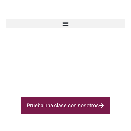
Box de crosstraining y entrenamiento
funcional en el centro de Madrid.
Prueba una clase con nosotros