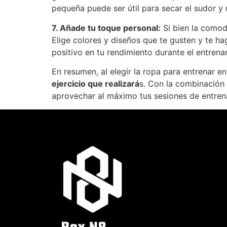
pequeña puede ser útil para secar el sudor y 
7. Añade tu toque personal:
Si bien la comodi
Elige colores y diseños que te gusten y te h
positivo en tu rendimiento durante el entrena
En resumen, al elegir la ropa para entrenar e
ejercicio que realizará
s. Con la combinación 
aprovechar al máximo tus sesiones de entren