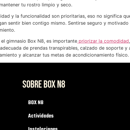
mantener tu rostro limpio y seco.
dad y la funcionalidad son prioritarias, eso no significa qu
agan sentir bien contigo mismo. Sentirse seguro y motivado
miento.
n el gimnasio Box N8, es importante
priorizar la comodidad
adecuada de prendas transpirables, calzado de soporte y ac
amiento y alcanzar tus metas de acondicionamiento físico.
SOBRE BOX N8
BOX N8
Actividades
Instalaciones