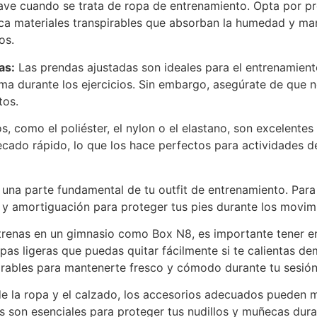
ve cuando se trata de ropa de entrenamiento. Opta por pr
sca materiales transpirables que absorban la humedad y ma
os.
as:
Las prendas ajustadas son ideales para el entrenamiento
rma durante los ejercicios. Sin embargo, asegúrate de que 
tos.
s, como el poliéster, el nylon o el elastano, son excelente
secado rápido, lo que los hace perfectos para actividades d
 una parte fundamental de tu outfit de entrenamiento. Para
 y amortiguación para proteger tus pies durante los movimi
trenas en un gimnasio como Box N8, es importante tener en 
pas ligeras que puedas quitar fácilmente si te calientas de
spirables para mantenerte fresco y cómodo durante tu sesió
 la ropa y el calzado, los accesorios adecuados pueden me
son esenciales para proteger tus nudillos y muñecas duran